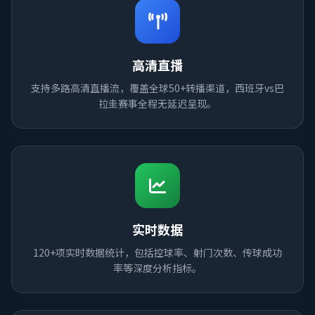
高清直播
支持多路高清直播流，覆盖全球50+转播渠道，西班牙vs巴
拉圭赛事全程无延迟呈现。
实时数据
120+项实时数据统计，包括控球率、射门次数、传球成功
率等深度分析指标。