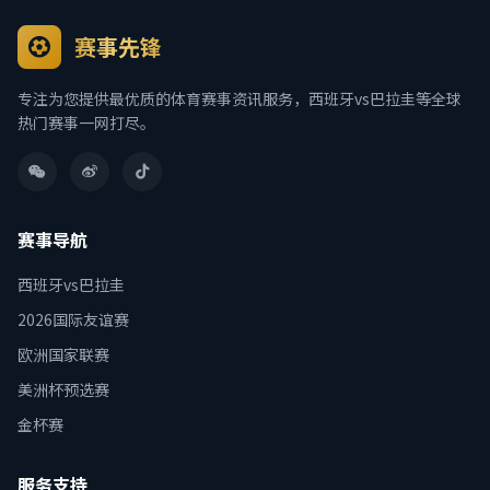
赛事先锋
专注为您提供最优质的体育赛事资讯服务，西班牙vs巴拉圭等全球
热门赛事一网打尽。
赛事导航
西班牙vs巴拉圭
2026国际友谊赛
欧洲国家联赛
美洲杯预选赛
金杯赛
服务支持