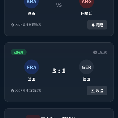
BRA
ARG
VS
巴西
阿根廷
提醒
2026美洲杯预选赛
18:30
已完成
FRA
GER
3 : 1
法国
德国
数据
2026欧洲国家联赛