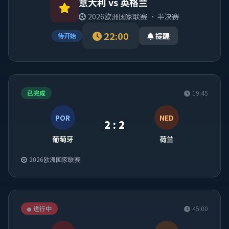
意大利 vs 英格兰
2026欧洲国家联赛 · 半决赛
22:00
提醒
待开始
已完成
19:45
POR
NED
2 : 2
葡萄牙
荷兰
2026欧洲国家联赛
进行中
45:00