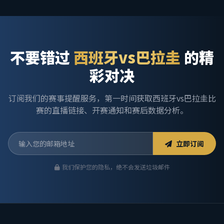
不要错过
西班牙vs巴拉圭
的精
彩对决
订阅我们的赛事提醒服务，第一时间获取西班牙vs巴拉圭比
赛的直播链接、开赛通知和赛后数据分析。
立即订阅
我们保护您的隐私，绝不会发送垃圾邮件