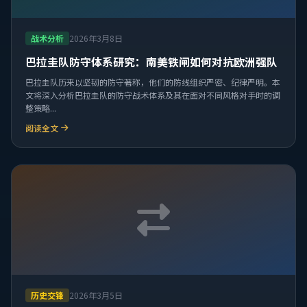
战术分析
2026年3月8日
巴拉圭队防守体系研究：南美铁闸如何对抗欧洲强队
巴拉圭队历来以坚韧的防守著称，他们的防线组织严密、纪律严明。本
文将深入分析巴拉圭队的防守战术体系及其在面对不同风格对手时的调
整策略...
阅读全文
历史交锋
2026年3月5日